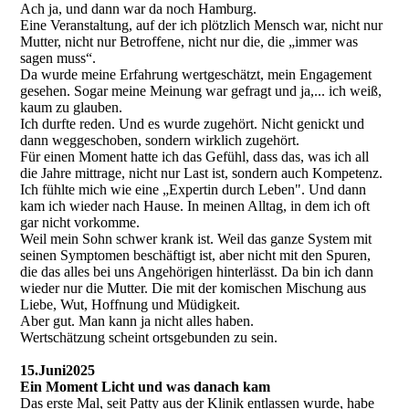
Ach ja, und dann war da noch Hamburg.
Eine Veranstaltung, auf der ich plötzlich Mensch war, nicht nur
Mutter, nicht nur Betroffene, nicht nur die, die „immer was
sagen muss“.
Da wurde meine Erfahrung wertgeschätzt, mein Engagement
gesehen. Sogar meine Meinung war gefragt und ja,... ich weiß,
kaum zu glauben.
Ich durfte reden. Und es wurde zugehört. Nicht genickt und
dann weggeschoben, sondern wirklich zugehört.
Für einen Moment hatte ich das Gefühl, dass das, was ich all
die Jahre mittrage, nicht nur Last ist, sondern auch Kompetenz.
Ich fühlte mich wie eine „Expertin durch Leben". Und dann
kam ich wieder nach Hause. In meinen Alltag, in dem ich oft
gar nicht vorkomme.
Weil mein Sohn schwer krank ist. Weil das ganze System mit
seinen Symptomen beschäftigt ist, aber nicht mit den Spuren,
die das alles bei uns Angehörigen hinterlässt. Da bin ich dann
wieder nur die Mutter. Die mit der komischen Mischung aus
Liebe, Wut, Hoffnung und Müdigkeit.
Aber gut. Man kann ja nicht alles haben.
Wertschätzung scheint ortsgebunden zu sein.
15.Juni2025
Ein Moment Licht und was danach kam
Das erste Mal, seit Patty aus der Klinik entlassen wurde, habe