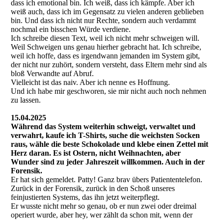
dass ich emotional bin. Ich weiß, dass ich kämpfe. Aber ich
weiß auch, dass ich im Gegensatz zu vielen anderen geblieben
bin. Und dass ich nicht nur Rechte, sondern auch verdammt
nochmal ein bisschen Würde verdiene.
Ich schreibe diesen Text, weil ich nicht mehr schweigen will.
Weil Schweigen uns genau hierher gebracht hat. Ich schreibe,
weil ich hoffe, dass es irgendwann jemanden im System gibt,
der nicht nur zuhört, sondern versteht, dass Eltern mehr sind als
bloß Verwandte auf Abruf.
Vielleicht ist das naiv. Aber ich nenne es Hoffnung.
Und ich habe mir geschworen, sie mir nicht auch noch nehmen
zu lassen.
15.04.2025
Während das System weiterhin schweigt, verwaltet und
verwahrt, kaufe ich T-Shirts, suche die weichsten Socken
raus, wähle die beste Schokolade und klebe einen Zettel mit
Herz daran. Es ist Ostern, nicht Weihnachten, aber
Wunder sind zu jeder Jahreszeit willkommen. Auch in der
Forensik.
Er hat sich gemeldet. Patty! Ganz brav übers Patiententelefon.
Zurück in der Forensik, zurück in den Schoß unseres
feinjustierten Systems, das ihn jetzt weiterpflegt.
Er wusste nicht mehr so genau, ob er nun zwei oder dreimal
operiert wurde, aber hey, wer zählt da schon mit, wenn der