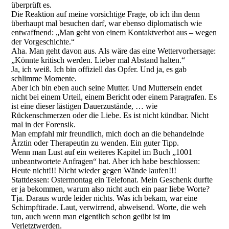
überprüft es.
Die Reaktion auf meine vorsichtige Frage, ob ich ihn denn
überhaupt mal besuchen darf, war ebenso diplomatisch wie
entwaffnend: „Man geht von einem Kontaktverbot aus – wegen
der Vorgeschichte.“
Aha. Man geht davon aus. Als wäre das eine Wettervorhersage:
„Könnte kritisch werden. Lieber mal Abstand halten.“
Ja, ich weiß. Ich bin offiziell das Opfer. Und ja, es gab
schlimme Momente.
Aber ich bin eben auch seine Mutter. Und Muttersein endet
nicht bei einem Urteil, einem Bericht oder einem Paragrafen. Es
ist eine dieser lästigen Dauerzustände, … wie
Rückenschmerzen oder die Liebe. Es ist nicht kündbar. Nicht
mal in der Forensik.
Man empfahl mir freundlich, mich doch an die behandelnde
Ärztin oder Therapeutin zu wenden. Ein guter Tipp.
Wenn man Lust auf ein weiteres Kapitel im Buch „1001
unbeantwortete Anfragen“ hat. Aber ich habe beschlossen:
Heute nicht!!! Nicht wieder gegen Wände laufen!!!
Stattdessen: Ostermontag ein Telefonat. Mein Geschenk durfte
er ja bekommen, warum also nicht auch ein paar liebe Worte?
Tja. Daraus wurde leider nichts. Was ich bekam, war eine
Schimpftirade. Laut, verwirrend, abweisend. Worte, die weh
tun, auch wenn man eigentlich schon geübt ist im
Verletztwerden.