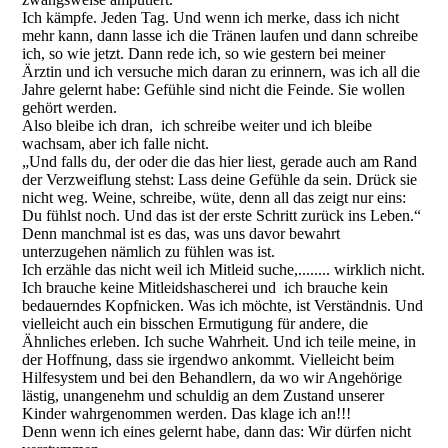
Ich kämpfe. Jeden Tag. Und wenn ich merke, dass ich nicht
mehr kann, dann lasse ich die Tränen laufen und dann schreibe
ich, so wie jetzt. Dann rede ich, so wie gestern bei meiner
Ärztin und ich versuche mich daran zu erinnern, was ich all die
Jahre gelernt habe: Gefühle sind nicht die Feinde. Sie wollen
gehört werden.
Also bleibe ich dran, ich schreibe weiter und ich bleibe
wachsam, aber ich falle nicht.
„Und falls du, der oder die das hier liest, gerade auch am Rand
der Verzweiflung stehst: Lass deine Gefühle da sein. Drück sie
nicht weg. Weine, schreibe, wüte, denn all das zeigt nur eins:
Du fühlst noch. Und das ist der erste Schritt zurück ins Leben.“
Denn manchmal ist es das, was uns davor bewahrt
unterzugehen nämlich zu fühlen was ist.
Ich erzähle das nicht weil ich Mitleid suche,........ wirklich nicht.
Ich brauche keine Mitleidshascherei und ich brauche kein
bedauerndes Kopfnicken. Was ich möchte, ist Verständnis. Und
vielleicht auch ein bisschen Ermutigung für andere, die
Ähnliches erleben. Ich suche Wahrheit. Und ich teile meine, in
der Hoffnung, dass sie irgendwo ankommt. Vielleicht beim
Hilfesystem und bei den Behandlern, da wo wir Angehörige
lästig, unangenehm und schuldig an dem Zustand unserer
Kinder wahrgenommen werden. Das klage ich an!!!
Denn wenn ich eines gelernt habe, dann das: Wir dürfen nicht