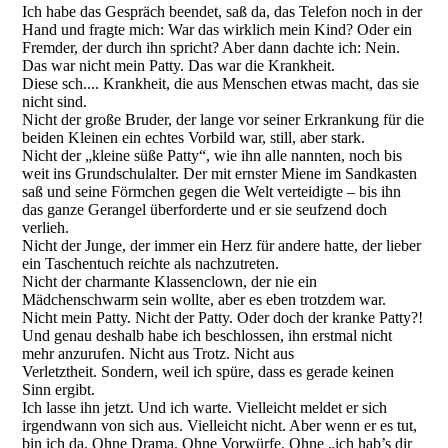
Ich habe das Gespräch beendet, saß da, das Telefon noch in der
Hand und fragte mich: War das wirklich mein Kind? Oder ein
Fremder, der durch ihn spricht? Aber dann dachte ich: Nein.
Das war nicht mein Patty. Das war die Krankheit.
Diese sch.... Krankheit, die aus Menschen etwas macht, das sie
nicht sind.
Nicht der große Bruder, der lange vor seiner Erkrankung für die
beiden Kleinen ein echtes Vorbild war, still, aber stark.
Nicht der „kleine süße Patty“, wie ihn alle nannten, noch bis
weit ins Grundschulalter. Der mit ernster Miene im Sandkasten
saß und seine Förmchen gegen die Welt verteidigte – bis ihn
das ganze Gerangel überforderte und er sie seufzend doch
verlieh.
Nicht der Junge, der immer ein Herz für andere hatte, der lieber
ein Taschentuch reichte als nachzutreten.
Nicht der charmante Klassenclown, der nie ein
Mädchenschwarm sein wollte, aber es eben trotzdem war.
Nicht mein Patty. Nicht der Patty. Oder doch der kranke Patty?!
Und genau deshalb habe ich beschlossen, ihn erstmal nicht
mehr anzurufen. Nicht aus Trotz. Nicht aus
Verletztheit. Sondern, weil ich spüre, dass es gerade keinen
Sinn ergibt.
Ich lasse ihn jetzt. Und ich warte. Vielleicht meldet er sich
irgendwann von sich aus. Vielleicht nicht. Aber wenn er es tut,
bin ich da. Ohne Drama. Ohne Vorwürfe. Ohne „ich hab’s dir