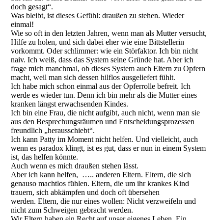
doch gesagt“.
Was bleibt, ist dieses Gefühl: draußen zu stehen. Wieder
einmal!
Wie so oft in den letzten Jahren, wenn man als Mutter versucht,
Hilfe zu holen, und sich dabei eher wie eine Bittstellerin
vorkommt. Oder schlimmer: wie ein Störfaktor. Ich bin nicht
naiv. Ich weiß, dass das System seine Gründe hat. Aber ich
frage mich manchmal, ob dieses System auch Eltern zu Opfern
macht, weil man sich dessen hilflos ausgeliefert fühlt.
Ich habe mich schon einmal aus der Opferrolle befreit. Ich
werde es wieder tun. Denn ich bin mehr als die Mutter eines
kranken längst erwachsenden Kindes.
Ich bin eine Frau, die nicht aufgibt, auch nicht, wenn man sie
aus den Besprechungsräumen und Entscheidungsprozessen
freundlich „herausschiebt“.
Ich kann Patty im Moment nicht helfen. Und vielleicht, auch
wenn es paradox klingt, ist es gut, dass er nun in einem System
ist, das helfen könnte.
Auch wenn es mich draußen stehen lässt.
Aber ich kann helfen, ….. anderen Eltern. Eltern, die sich
genauso machtlos fühlen. Eltern, die um ihr krankes Kind
trauern, sich abkämpfen und doch oft übersehen
werden. Eltern, die nur eines wollen: Nicht verzweifeln und
nicht zum Schweigen gebracht werden.
Wir Eltern haben ein Recht auf unser eigenes Leben. Ein