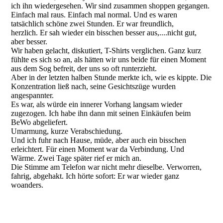
ich ihn wiedergesehen. Wir sind zusammen shoppen gegangen.
Einfach mal raus. Einfach mal normal. Und es waren
tatsächlich schöne zwei Stunden. Er war freundlich,
herzlich. Er sah wieder ein bisschen besser aus,....nicht gut,
aber besser.
Wir haben gelacht, diskutiert, T-Shirts verglichen. Ganz kurz
fühlte es sich so an, als hätten wir uns beide für einen Moment
aus dem Sog befreit, der uns so oft runterzieht.
Aber in der letzten halben Stunde merkte ich, wie es kippte. Die
Konzentration ließ nach, seine Gesichtszüge wurden
angespannter.
Es war, als würde ein innerer Vorhang langsam wieder
zugezogen. Ich habe ihn dann mit seinen Einkäufen beim
BeWo abgeliefert.
Umarmung, kurze Verabschiedung.
Und ich fuhr nach Hause, müde, aber auch ein bisschen
erleichtert. Für einen Moment war da Verbindung. Und
Wärme. Zwei Tage später rief er mich an.
Die Stimme am Telefon war nicht mehr dieselbe. Verworren,
fahrig, abgehakt. Ich hörte sofort: Er war wieder ganz
woanders.