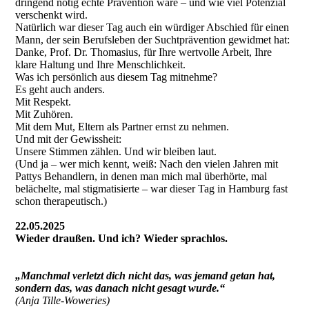
dringend nötig echte Prävention wäre – und wie viel Potenzial
verschenkt wird.
Natürlich war dieser Tag auch ein würdiger Abschied für einen
Mann, der sein Berufsleben der Suchtprävention gewidmet hat:
Danke, Prof. Dr. Thomasius, für Ihre wertvolle Arbeit, Ihre
klare Haltung und Ihre Menschlichkeit.
Was ich persönlich aus diesem Tag mitnehme?
Es geht auch anders.
Mit Respekt.
Mit Zuhören.
Mit dem Mut, Eltern als Partner ernst zu nehmen.
Und mit der Gewissheit:
Unsere Stimmen zählen. Und wir bleiben laut.
(Und ja – wer mich kennt, weiß: Nach den vielen Jahren mit
Pattys Behandlern, in denen man mich mal überhörte, mal
belächelte, mal stigmatisierte – war dieser Tag in Hamburg fast
schon therapeutisch.)
22.05.2025
Wieder draußen. Und ich? Wieder sprachlos.
„Manchmal verletzt dich nicht das, was jemand getan hat,
sondern das, was danach nicht gesagt wurde.“
(Anja Tille-Woweries)