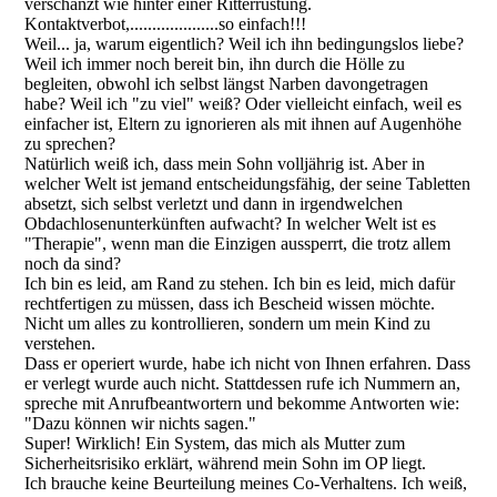
verschanzt wie hinter einer Ritterrüstung.
Kontaktverbot,....................so einfach!!!
Weil... ja, warum eigentlich? Weil ich ihn bedingungslos liebe?
Weil ich immer noch bereit bin, ihn durch die Hölle zu
begleiten, obwohl ich selbst längst Narben davongetragen
habe? Weil ich "zu viel" weiß? Oder vielleicht einfach, weil es
einfacher ist, Eltern zu ignorieren als mit ihnen auf Augenhöhe
zu sprechen?
Natürlich weiß ich, dass mein Sohn volljährig ist. Aber in
welcher Welt ist jemand entscheidungsfähig, der seine Tabletten
absetzt, sich selbst verletzt und dann in irgendwelchen
Obdachlosenunterkünften aufwacht? In welcher Welt ist es
"Therapie", wenn man die Einzigen aussperrt, die trotz allem
noch da sind?
Ich bin es leid, am Rand zu stehen. Ich bin es leid, mich dafür
rechtfertigen zu müssen, dass ich Bescheid wissen möchte.
Nicht um alles zu kontrollieren, sondern um mein Kind zu
verstehen.
Dass er operiert wurde, habe ich nicht von Ihnen erfahren. Dass
er verlegt wurde auch nicht. Stattdessen rufe ich Nummern an,
spreche mit Anrufbeantwortern und bekomme Antworten wie:
"Dazu können wir nichts sagen."
Super! Wirklich! Ein System, das mich als Mutter zum
Sicherheitsrisiko erklärt, während mein Sohn im OP liegt.
Ich brauche keine Beurteilung meines Co-Verhaltens. Ich weiß,