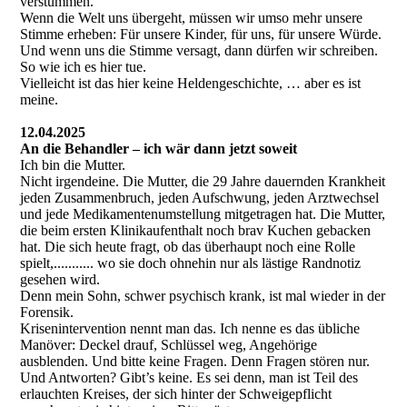
verstummen.
Wenn die Welt uns übergeht, müssen wir umso mehr unsere
Stimme erheben: Für unsere Kinder, für uns, für unsere Würde.
Und wenn uns die Stimme versagt, dann dürfen wir schreiben.
So wie ich es hier tue.
Vielleicht ist das hier keine Heldengeschichte, … aber es ist
meine.
12.04.2025
An die Behandler – ich wär dann jetzt soweit
Ich bin die Mutter.
Nicht irgendeine. Die Mutter, die 29 Jahre dauernden Krankheit
jeden Zusammenbruch, jeden Aufschwung, jeden Arztwechsel
und jede Medikamentenumstellung mitgetragen hat. Die Mutter,
die beim ersten Klinikaufenthalt noch brav Kuchen gebacken
hat. Die sich heute fragt, ob das überhaupt noch eine Rolle
spielt,........... wo sie doch ohnehin nur als lästige Randnotiz
gesehen wird.
Denn mein Sohn, schwer psychisch krank, ist mal wieder in der
Forensik.
Krisenintervention nennt man das. Ich nenne es das übliche
Manöver: Deckel drauf, Schlüssel weg, Angehörige
ausblenden. Und bitte keine Fragen. Denn Fragen stören nur.
Und Antworten? Gibt’s keine. Es sei denn, man ist Teil des
erlauchten Kreises, der sich hinter der Schweigepflicht