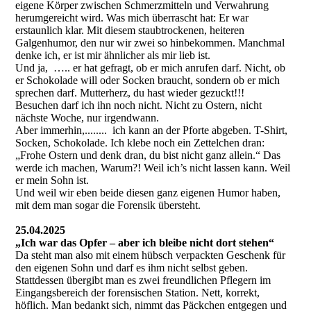
eigene Körper zwischen Schmerzmitteln und Verwahrung
herumgereicht wird. Was mich überrascht hat: Er war
erstaunlich klar. Mit diesem staubtrockenen, heiteren
Galgenhumor, den nur wir zwei so hinbekommen. Manchmal
denke ich, er ist mir ähnlicher als mir lieb ist.
Und ja, ….. er hat gefragt, ob er mich anrufen darf. Nicht, ob
er Schokolade will oder Socken braucht, sondern ob er mich
sprechen darf. Mutterherz, du hast wieder gezuckt!!!
Besuchen darf ich ihn noch nicht. Nicht zu Ostern, nicht
nächste Woche, nur irgendwann.
Aber immerhin,........ ich kann an der Pforte abgeben. T-Shirt,
Socken, Schokolade. Ich klebe noch ein Zettelchen dran:
„Frohe Ostern und denk dran, du bist nicht ganz allein.“ Das
werde ich machen, Warum?! Weil ich’s nicht lassen kann. Weil
er mein Sohn ist.
Und weil wir eben beide diesen ganz eigenen Humor haben,
mit dem man sogar die Forensik übersteht.
25.04.2025
„Ich war das Opfer – aber ich bleibe nicht dort stehen“
Da steht man also mit einem hübsch verpackten Geschenk für
den eigenen Sohn und darf es ihm nicht selbst geben.
Stattdessen übergibt man es zwei freundlichen Pflegern im
Eingangsbereich der forensischen Station. Nett, korrekt,
höflich. Man bedankt sich, nimmt das Päckchen entgegen und