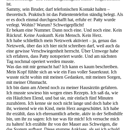
ist.
Sammy, sein Bruder, darf telefonischen Kontakt halten –
theoretisch. Praktisch ist das Patiententelefon ständig belegt. Als
er es doch einmal durchgeschafft hat, erfuhr er: Patty wurde
verlegt. Wohin? Warum? Schweigepflicht!
Er bekam eine Nummer. Dann noch eine. Und noch eine. Kein
Rückruf. Keine Auskunft. Kein Mensch. Kein Herz.
Ich habe schließlich mein Netzwerk aktiviert – ja, genau das
Netzwerk, über das ich hier nicht schreiben darf, weil auch da
eine gewisse Verschwiegenheit herrscht. Über Umwege habe
ich erfahren, dass Patty notoperiert wurde. Und am nächsten
Tag nochmal operiert werden musste.
Was das mit mir gemacht hat? Ich kann es kaum beschreiben.
Mein Kopf fühlte sich an wie ein Fass voller Sauerkraut. Ich
wusste nicht wohin mit meinen Gedanken, mit meinen Sorgen,
mit meiner Ohnmacht.
Ich bin dann am Abend noch zu meiner Hausärztin gefahren.
Ich musste sowieso hin wegen eines Rezepts. Ich saß da, wie
ein Häufchen Elend, und bat sie, mir einfach fünf Minuten
zuzuhören. Ich kenne sie noch nicht lange und doch habe ich
ihr, weinend wie ein Kind, mein Herz ausgeschüttet. Ich habe
ihr erzählt, dass ich ehrenamtlich arbeite, aktiv in der Selbsthilfe
bin, um ihr zu sagen: Ich tue was für mich! Ich versuche mich
zu halten! Ich erzählte ihr von der Mauer aus Schweigen, die
das System aufbaut. Diese stumme Anklage, als sei ich schuld.