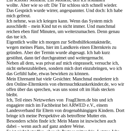
wollte. Aber wie so oft: Die Tür schloss sich schnell wieder.
Das Gespräch wurde wirrer, angespannter. Und doch: Ich habe
mich gefreut.
Ich nehme, was ich kriegen kann. Wenn das System mich
ausschließt – mein Kind tut es nicht immer. Und manchmal
reichen eben fünf Minuten, um weiterzumachen. Denn genau
das tue ich.
Eigentlich wollte ich morgen zur Selbsthilfekontaktstelle,
wegen meines Plans, hier im Landkreis einen Elternkreis zu
gründen. Aber der Termin wurde abgesagt. Ich hab kurz
gestöhnt, dann tief durchgeatmet und weitergemacht.
Neben all dem, was privat auf mich einprasselt, versuche ich,
nicht stehenzubleiben, sondern mich dort einzubringen, wo ich
das Gefühl habe, etwas bewirken zu können.
Mein Ehrenamt hat viele Gesichter. Manchmal moderiere ich
den Online-Elternkreis von elternsuchtkrankerkinder.de, wo wir
offen über das sprechen, was uns sonst oft im Hals stecken
bleibt.
Ich, Teil eines Netzwerkes von FragEltern.de bin und ich
engagiere mich im Fachbeirat bei ARWED e.V., einem
Landesverband für Eltern von drogenabhängigen Kindern. Dort
bringe ich meine Perspektive als betroffene Mutter ein.
Besonders schön finde ich: Mein Mann ist inzwischen auch
dabei – wenn auch auf ganz andere Weise.