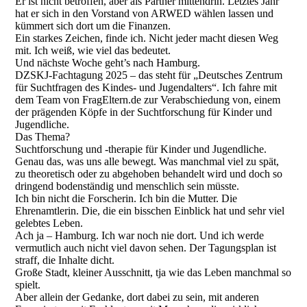
Er ist nicht betroffen, aber als Partner mittendrin. Letztes Jahr
hat er sich in den Vorstand von ARWED wählen lassen und
kümmert sich dort um die Finanzen.
Ein starkes Zeichen, finde ich. Nicht jeder macht diesen Weg
mit. Ich weiß, wie viel das bedeutet.
Und nächste Woche geht’s nach Hamburg.
DZSKJ-Fachtagung 2025 – das steht für „Deutsches Zentrum
für Suchtfragen des Kindes- und Jugendalters“. Ich fahre mit
dem Team von FragEltern.de zur Verabschiedung von, einem
der prägenden Köpfe in der Suchtforschung für Kinder und
Jugendliche.
Das Thema?
Suchtforschung und -therapie für Kinder und Jugendliche.
Genau das, was uns alle bewegt. Was manchmal viel zu spät,
zu theoretisch oder zu abgehoben behandelt wird und doch so
dringend bodenständig und menschlich sein müsste.
Ich bin nicht die Forscherin. Ich bin die Mutter. Die
Ehrenamtlerin. Die, die ein bisschen Einblick hat und sehr viel
gelebtes Leben.
Ach ja – Hamburg. Ich war noch nie dort. Und ich werde
vermutlich auch nicht viel davon sehen. Der Tagungsplan ist
straff, die Inhalte dicht.
Große Stadt, kleiner Ausschnitt, tja wie das Leben manchmal so
spielt.
Aber allein der Gedanke, dort dabei zu sein, mit anderen