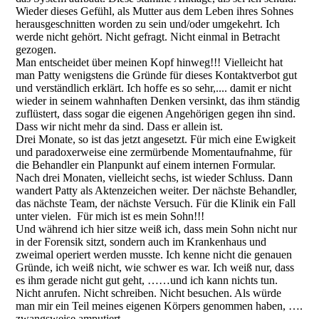
Wieder dieses Gefühl, als Mutter aus dem Leben ihres Sohnes
herausgeschnitten worden zu sein und/oder umgekehrt. Ich
werde nicht gehört. Nicht gefragt. Nicht einmal in Betracht
gezogen.
Man entscheidet über meinen Kopf hinweg!!! Vielleicht hat
man Patty wenigstens die Gründe für dieses Kontaktverbot gut
und verständlich erklärt. Ich hoffe es so sehr,.... damit er nicht
wieder in seinem wahnhaften Denken versinkt, das ihm ständig
zuflüstert, dass sogar die eigenen Angehörigen gegen ihn sind.
Dass wir nicht mehr da sind. Dass er allein ist.
Drei Monate, so ist das jetzt angesetzt. Für mich eine Ewigkeit
und paradoxerweise eine zermürbende Momentaufnahme, für
die Behandler ein Planpunkt auf einem internen Formular.
Nach drei Monaten, vielleicht sechs, ist wieder Schluss. Dann
wandert Patty als Aktenzeichen weiter. Der nächste Behandler,
das nächste Team, der nächste Versuch. Für die Klinik ein Fall
unter vielen. Für mich ist es mein Sohn!!!
Und während ich hier sitze weiß ich, dass mein Sohn nicht nur
in der Forensik sitzt, sondern auch im Krankenhaus und
zweimal operiert werden musste. Ich kenne nicht die genauen
Gründe, ich weiß nicht, wie schwer es war. Ich weiß nur, dass
es ihm gerade nicht gut geht, ……und ich kann nichts tun.
Nicht anrufen. Nicht schreiben. Nicht besuchen. Als würde
man mir ein Teil meines eigenen Körpers genommen haben, ….
zwangsweise amputiert.