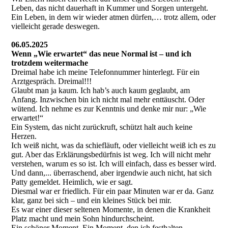
Leben, das nicht dauerhaft in Kummer und Sorgen untergeht.
Ein Leben, in dem wir wieder atmen dürfen,… trotz allem, oder
vielleicht gerade deswegen.
06.05.2025
Wenn „Wie erwartet“ das neue Normal ist – und ich
trotzdem weitermache
Dreimal habe ich meine Telefonnummer hinterlegt. Für ein
Arztgespräch. Dreimal!!!
Glaubt man ja kaum. Ich hab’s auch kaum geglaubt, am
Anfang. Inzwischen bin ich nicht mal mehr enttäuscht. Oder
wütend. Ich nehme es zur Kenntnis und denke mir nur: „Wie
erwartet!“
Ein System, das nicht zurückruft, schützt halt auch keine
Herzen.
Ich weiß nicht, was da schiefläuft, oder vielleicht weiß ich es zu
gut. Aber das Erklärungsbedürfnis ist weg. Ich will nicht mehr
verstehen, warum es so ist. Ich will einfach, dass es besser wird.
Und dann,... überraschend, aber irgendwie auch nicht, hat sich
Patty gemeldet. Heimlich, wie er sagt.
Diesmal war er friedlich. Für ein paar Minuten war er da. Ganz
klar, ganz bei sich – und ein kleines Stück bei mir.
Es war einer dieser seltenen Momente, in denen die Krankheit
Platz macht und mein Sohn hindurchscheint.
Ein schöner Moment. Ein Moment, den ich festhalten