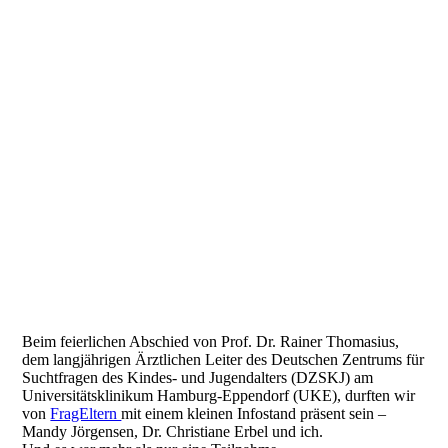
WhatsApp Bild Professor Dr. Tomasius
Beim feierlichen Abschied von Prof. Dr. Rainer Thomasius,
dem langjährigen Ärztlichen Leiter des Deutschen Zentrums für
Suchtfragen des Kindes- und Jugendalters (DZSKJ) am
Universitätsklinikum Hamburg-Eppendorf (UKE), durften wir
von
FragEltern
mit einem kleinen Infostand präsent sein –
Mandy Jörgensen, Dr. Christiane Erbel und ich.