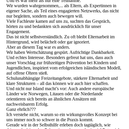
Und es war mehr als nur eine Teilnahme.
Wir wurden wahrgenommen,... als Eltern, als Expertinnen in
eigener Sache, als Teil eines engagierten Netzwerks, das nicht
nur begleiten, sondern auch bewegen will.
Viele Fachleute kamen auf uns zu, suchten das Gespräch,
hörten zu und bedankten sich ausdrücklich für unser
Engagement.
Das ist nicht selbstverständlich. Zu oft bleibt Elternarbeit im
Hintergrund, wird belächelt oder gar ignoriert.
Aber an diesem Tag war es anders.
Wir haben Wertschätzung gespürt. Aufrichtige Dankbarkeit.
Und echtes Interesse. Besonders gefreut hat uns, dass auch
unser Vorschlag zur frühzeitigen Prävention bei Kindern und
Jugendlichen, inspiriert vom erfolgreichen isländischen Modell,
auf offene Ohren stieß.
Schulunabhängige Freizeitangebote, stärkere Elternarbeit und
klare Strukturen – all das können wir auch hier schaffen.
Und nicht nur Island macht’s vor: Auch andere europäische
Länder wie Norwegen, Litauen oder die Niederlande
orientieren sich bereits an ähnlichen Ansätzen mit
nachweisbarem Erfolg.
Ganz ehrlich???
Ich verstehe nicht, warum so ein wirkungsvolles Konzept bei
uns immer noch so schwer in die Praxis kommt.
Gerade wir in der Selbsthilfe erleben doch tagtäglich, wie