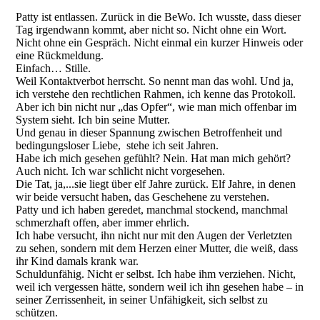
Patty ist entlassen. Zurück in die BeWo. Ich wusste, dass dieser
Tag irgendwann kommt, aber nicht so. Nicht ohne ein Wort.
Nicht ohne ein Gespräch. Nicht einmal ein kurzer Hinweis oder
eine Rückmeldung.
Einfach… Stille.
Weil Kontaktverbot herrscht. So nennt man das wohl. Und ja,
ich verstehe den rechtlichen Rahmen, ich kenne das Protokoll.
Aber ich bin nicht nur „das Opfer“, wie man mich offenbar im
System sieht. Ich bin seine Mutter.
Und genau in dieser Spannung zwischen Betroffenheit und
bedingungsloser Liebe, stehe ich seit Jahren.
Habe ich mich gesehen gefühlt? Nein. Hat man mich gehört?
Auch nicht. Ich war schlicht nicht vorgesehen.
Die Tat, ja,...sie liegt über elf Jahre zurück. Elf Jahre, in denen
wir beide versucht haben, das Geschehene zu verstehen.
Patty und ich haben geredet, manchmal stockend, manchmal
schmerzhaft offen, aber immer ehrlich.
Ich habe versucht, ihn nicht nur mit den Augen der Verletzten
zu sehen, sondern mit dem Herzen einer Mutter, die weiß, dass
ihr Kind damals krank war.
Schuldunfähig. Nicht er selbst. Ich habe ihm verziehen. Nicht,
weil ich vergessen hätte, sondern weil ich ihn gesehen habe – in
seiner Zerrissenheit, in seiner Unfähigkeit, sich selbst zu
schützen.