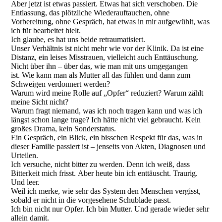
Aber jetzt ist etwas passiert. Etwas hat sich verschoben. Die
Entlassung, das plötzliche Wiederauftauchen, ohne
Vorbereitung, ohne Gespräch, hat etwas in mir aufgewühlt, was
ich für bearbeitet hielt.
Ich glaube, es hat uns beide retraumatisiert.
Unser Verhältnis ist nicht mehr wie vor der Klinik. Da ist eine
Distanz, ein leises Misstrauen, vielleicht auch Enttäuschung.
Nicht über ihn – über das, wie man mit uns umgegangen
ist. Wie kann man als Mutter all das fühlen und dann zum
Schweigen verdonnert werden?
Warum wird meine Rolle auf „Opfer“ reduziert? Warum zählt
meine Sicht nicht?
Warum fragt niemand, was ich noch tragen kann und was ich
längst schon lange trage? Ich hätte nicht viel gebraucht. Kein
großes Drama, kein Sonderstatus.
Ein Gespräch, ein Blick, ein bisschen Respekt für das, was in
dieser Familie passiert ist – jenseits von Akten, Diagnosen und
Urteilen.
Ich versuche, nicht bitter zu werden. Denn ich weiß, dass
Bitterkeit mich frisst. Aber heute bin ich enttäuscht. Traurig.
Und leer.
Weil ich merke, wie sehr das System den Menschen vergisst,
sobald er nicht in die vorgesehene Schublade passt.
Ich bin nicht nur Opfer. Ich bin Mutter. Und gerade wieder sehr
allein damit.