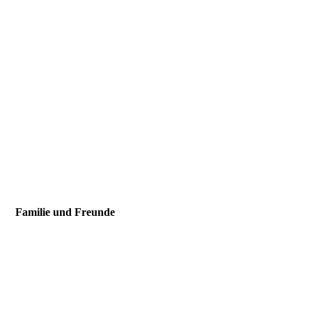
IMG-20241113-WA0010 Demo NRW
Familie und Freunde