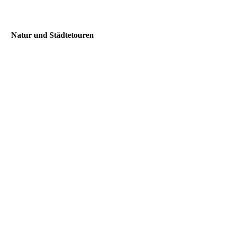
IMG-20241026-WA0010 Halloween
Natur und Städtetouren
Besinnungstage Nachtwächter 2
Besinnungstage Nachtwächter