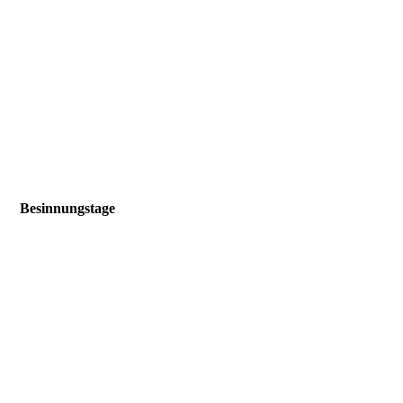
arten-von-online-plattformen
Besinnungstage